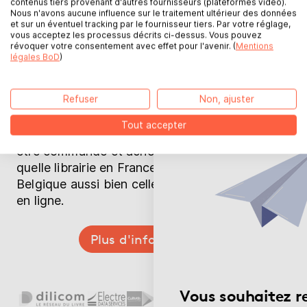
contenus tiers provenant d'autres fournisseurs (plateformes vidéo).
Nous n'avons aucune influence sur le traitement ultérieur des données
Votre livre en
et sur un éventuel tracking par le fournisseur tiers. Par votre réglage,
vous acceptez les processus décrits ci-dessus. Vous pouvez
révoquer votre consentement avec effet pour l'avenir. (
Mentions
librairie
légales BoD
)
Refuser
Non, ajuster
Une fois votre livre publié, il est disponible sur
Tout accepter
les catalogues Dilicom et Electre. Il peut donc
être commandé et acheté dans n'importe
quelle librairie en France, en Suisse et en
Belgique aussi bien celle de votre quartier ou
en ligne.
Plus d'informations
Vous souhaitez re