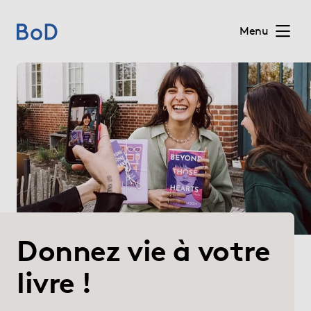
Menu
(current)
Home
Prix
Services
Sur BoD
Donnez vie à votre
Pour les éditeurs
livre !
Blog