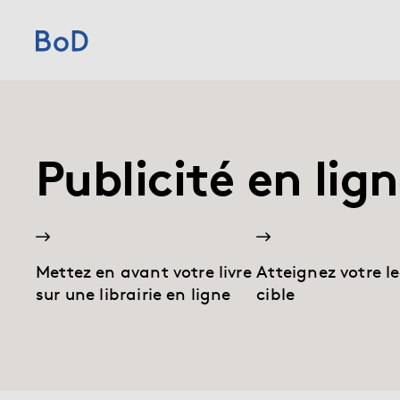
Home
Prix
Publicité en li
Services
Sur BoD
Mettez en avant votre livre
Atteignez votre l
sur une librairie en ligne
cible
Pour les éditeurs
Blog