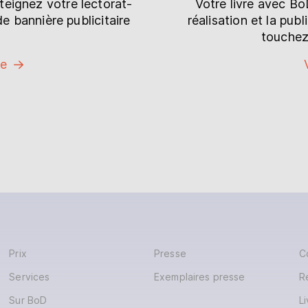
tteignez votre lectorat-
Votre livre avec B
de bannière publicitaire
réalisation et la pub
touchez
ne
Prix
Presse
C
Services
Exemplaires presse
R
Sur BoD
L