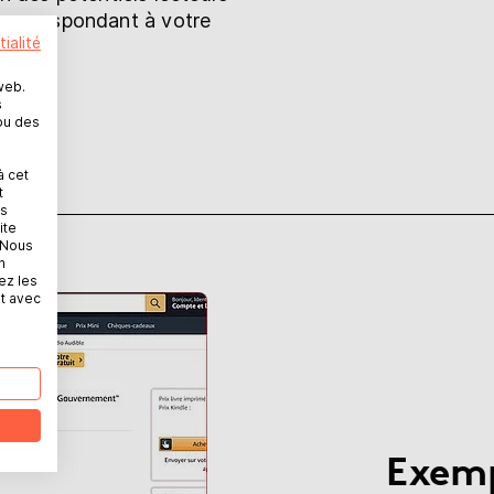
 correspondant à votre
ialité
web.
s
ou des
à cet
t
es
ite
 Nous
n
ez les
t avec
Exemp