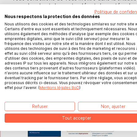
en recherchant des mots-clés et des catégories
Politique de confident
livre.
Nous respectons la protection des données
Nous utilisons des cookies et des technologies similaires sur notre site 
Certains d'entre eux sont essentiels et techniquement nécessaires. Nou
utilisons également des méthodes d'analyse (par exemple des cookies 
empreintes digitales, ainsi que le suivi côté serveur) pour mesurer la
fréquence des visites sur notre site et la manière dont il est utilisé. Nous
utilisons des technologies de suivi à des fins de marketing et recourons 
effet au suivi côté serveur ainsi qu'à des fournisseurs tiers, ce qui perme
d'utiliser des cookies, des empreintes digitales, des pixels de suivi et d
adresses IP sur tous les appareils. Nous intégrons également sur notre s
des contenus tiers provenant d'autres fournisseurs (plateformes vidéo).
n'avons aucune influence sur le traitement ultérieur des données et sur u
éventuel tracking par le fournisseur tiers. Par votre réglage, vous accept
BoD sur Instagram
processus décrits ci-dessus. Vous pouvez révoquer votre consentemen
effet pour l'avenir. (
Mentions légales BoD
)
Inscription à la newsletter BoD
Refuser
Non, ajuster
BoD sur TikTok
Tout accepter
BoD sur YouTube
BoD sur Facebook