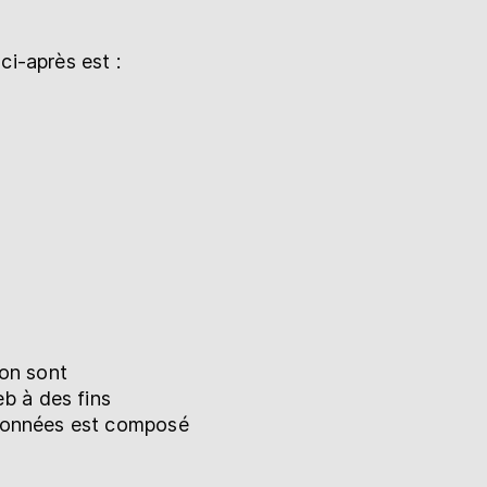
ci-après est :
ion sont
b à des fins
e données est composé