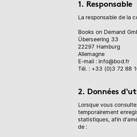
1. Responsable
Librairie
La responsable de la co
Aide
Books on Demand Gm
Überseering 33
22297 Hamburg
myBoD
Nouveau projet de livre
Allemagne
E-mail : info@bod.fr
Tél. : +33 (0)3 72 88 
2. Données d'uti
Lorsque vous consultez 
temporairement enregis
statistiques, afin d'a
de :