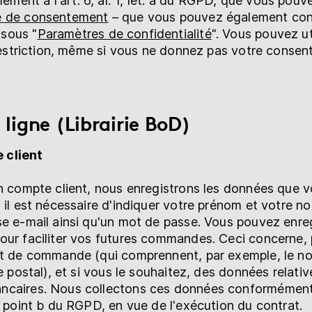
ent à l'art. 6, al. 1, let. a du RGPD, que vous pouv
e de consentement
– que vous pouvez également con
sous "
Paramètres de confidentialité
". Vous pouvez uti
s restriction, même si vous ne donnez pas votre consen
 ligne (Librairie BoD)
 client
un compte client, nous enregistrons les données que v
, il est nécessaire d'indiquer votre prénom et votre n
se e-mail ainsi qu'un mot de passe. Vous pouvez enreg
our faciliter vos futures commandes. Ceci concerne, 
et de commande (qui comprennent, par exemple, le nom
de postal), et si vous le souhaitez, des données relativ
ncaires. Nous collectons ces données conformément
1 point b du RGPD, en vue de l'exécution du contrat.