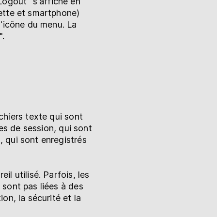
Logout" s'affiche en
lette et smartphone)
 l'icône du menu. La
".
chiers texte qui sont
ies de session, qui sont
 qui sont enregistrés
l utilisé. Parfois, les
 sont pas liées à des
on, la sécurité et la