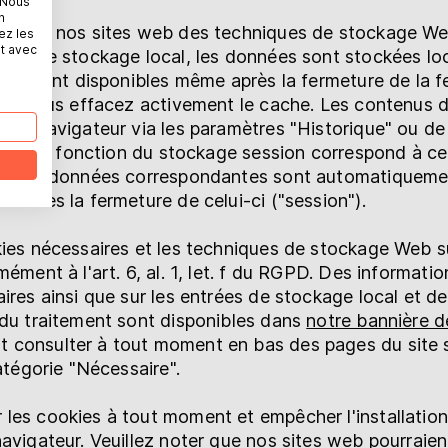
 Nous
n
ent sur nos sites web des techniques de stockage We
ez les
t avec
Avec le stockage local, les données sont stockées l
es restent disponibles même après la fermeture de la f
f si vous effacez activement le cache. Les contenus 
s le navigateur via les paramètres "Historique" ou de
lisé. La fonction du stockage session correspond à cel
que les données correspondantes sont automatiqueme
ur dès la fermeture de celui-ci ("session").
kies nécessaires et les techniques de stockage Web s
mément à l'art. 6, al. 1, let. f du RGPD. Des informat
ires ainsi que sur les entrées de stockage local et de
 du traitement sont disponibles dans
notre bannière 
 consulter à tout moment en bas des pages du site 
catégorie "Nécessaire".
les cookies à tout moment et empêcher l'installati
avigateur. Veuillez noter que nos sites web pourraien