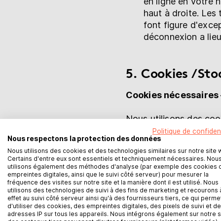
en ligne en votre 
haut à droite. Les 
font figure d'excep
déconnexion a lie
5. Cookies / St
Cookies nécessaires
Nous utilisons des coo
enregistrés sur votre t
Politique de confident
Nous respectons la protection des données
supprimés dès que vous
Nous utilisons des cookies et des technologies similaires sur notre site 
au-delà de la session.
Certains d'entre eux sont essentiels et techniquement nécessaires. Nou
utilisons également des méthodes d'analyse (par exemple des cookies 
empreintes digitales, ainsi que le suivi côté serveur) pour mesurer la
Les cookies peuvent con
fréquence des visites sur notre site et la manière dont il est utilisé. Nous
cookies ne contiennent
utilisons des technologies de suivi à des fins de marketing et recourons 
effet au suivi côté serveur ainsi qu'à des fournisseurs tiers, ce qui perme
personnes. Ils peuvent 
d'utiliser des cookies, des empreintes digitales, des pixels de suivi et d
mise en œuvre du site.
adresses IP sur tous les appareils. Nous intégrons également sur notre s