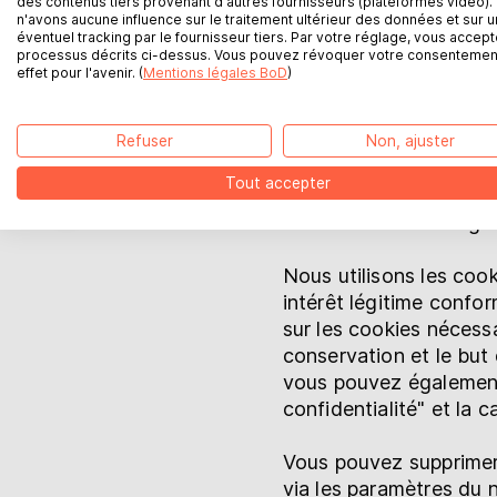
des contenus tiers provenant d'autres fournisseurs (plateformes vidéo).
n'avons aucune influence sur le traitement ultérieur des données et sur u
Nous utilisons égalem
éventuel tracking par le fournisseur tiers. Par votre réglage, vous accept
BoD sur Instagram
processus décrits ci-dessus. Vous pouvez révoquer votre consentemen
stockage de session). 
effet pour l'avenir. (
Mentions légales BoD
)
de ton navigateur, ell
Inscription à la newsletter BoD
peuvent être lues, sau
peuvent être gérés dan
Refuser
Non, ajuster
BoD sur TikTok
selon le navigateur uti
Tout accepter
BoD sur YouTube
stockage local, sauf 
cache de votre navigate
BoD sur Facebook
Nous utilisons les coo
intérêt légitime confor
sur les cookies nécessa
conservation et le but
vous pouvez également
confidentialité" et la 
Vous pouvez supprimer 
via les paramètres du n