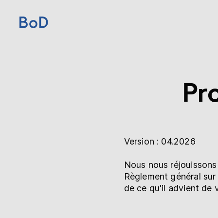
Home
Pr
Prix
Services
Sur BoD
Version : 04.2026
Nous nous réjouissons 
Pour les éditeurs
Règlement général sur
de ce qu'il advient de
Blog