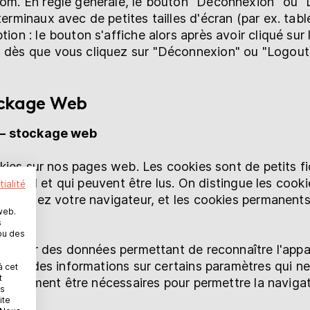
nom. En règle générale, le bouton "Déconnexion" ou "
terminaux avec de petites tailles d'écran (par ex. tab
tion : le bouton s'affiche alors après avoir cliqué sur
u dès que vous cliquez sur "Déconnexion" ou "Logout
ockage Web
 – stockage web
kies sur nos pages web. Les cookies sont de petits fi
erminal et qui peuvent être lus. On distingue les cook
ialité
 fermez votre navigateur, et les cookies permanents,
web.
s
ou des
tenir des données permettant de reconnaître l'apparei
 que des informations sur certains paramètres qui ne
à cet
t
également être nécessaires pour permettre la navigati
es
ite