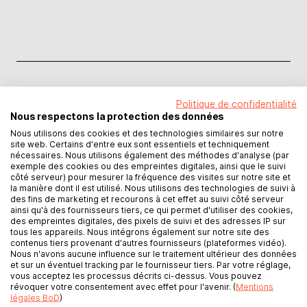
Politique de confidentialité
Nous respectons la protection des données
Nous utilisons des cookies et des technologies similaires sur notre
site web. Certains d'entre eux sont essentiels et techniquement
Le prix de votre livre
nécessaires. Nous utilisons également des méthodes d'analyse (par
exemple des cookies ou des empreintes digitales, ainsi que le suivi
Calcul du prix de
côté serveur) pour mesurer la fréquence des visites sur notre site et
la manière dont il est utilisé. Nous utilisons des technologies de suivi à
des fins de marketing et recourons à cet effet au suivi côté serveur
vente
ainsi qu'à des fournisseurs tiers, ce qui permet d'utiliser des cookies,
des empreintes digitales, des pixels de suivi et des adresses IP sur
tous les appareils. Nous intégrons également sur notre site des
contenus tiers provenant d'autres fournisseurs (plateformes vidéo).
Nous n'avons aucune influence sur le traitement ultérieur des données
et sur un éventuel tracking par le fournisseur tiers. Par votre réglage,
Le prix de vente dépend des options de
vous acceptez les processus décrits ci-dessus. Vous pouvez
fabrications choisies et de la marge que vous
révoquer votre consentement avec effet pour l'avenir. (
Mentions
légales BoD
)
souhaitez recevoir pour chaque exemplaire