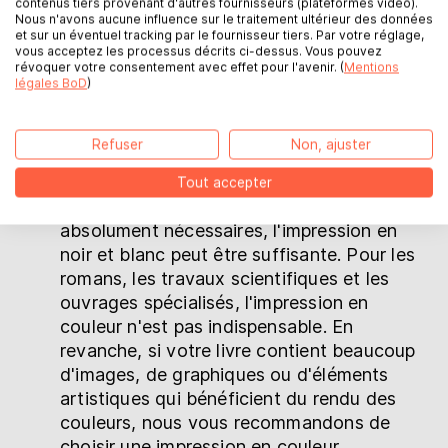
contenus tiers provenant d'autres fournisseurs (plateformes vidéo).
Nous n'avons aucune influence sur le traitement ultérieur des données
Budget
: l'impression en noir et blanc est
et sur un éventuel tracking par le fournisseur tiers. Par votre réglage,
généralement plus économique que
vous acceptez les processus décrits ci-dessus. Vous pouvez
révoquer votre consentement avec effet pour l'avenir. (
Mentions
l'impression en couleur. Si votre budget est
légales BoD
)
limité, l'impression en noir et blanc pourrait
être un choix plus économique.
Refuser
Non, ajuster
Contenu du livre
: si votre livre contient
principalement du texte et que les
Tout accepter
éléments en couleur ne sont pas
absolument nécessaires, l'impression en
noir et blanc peut être suffisante. Pour les
romans, les travaux scientifiques et les
ouvrages spécialisés, l'impression en
couleur n'est pas indispensable. En
revanche, si votre livre contient beaucoup
d'images, de graphiques ou d'éléments
artistiques qui bénéficient du rendu des
couleurs, nous vous recommandons de
choisir une impression en couleur.