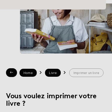
Librairie
Aide
myBoD
Nouveau projet de livre
Home
Livre
Imprimer un livre
Vous voulez imprimer votre
livre ?