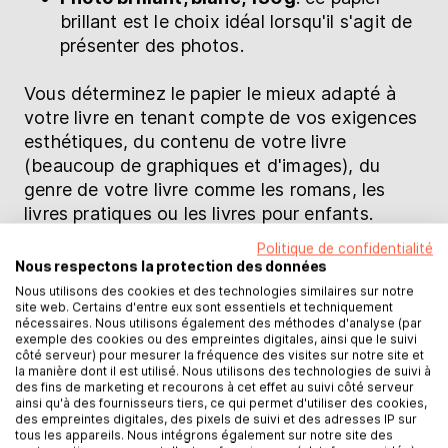
brillant est le choix idéal lorsqu'il s'agit de
présenter des photos.
Vous déterminez le papier le mieux adapté à
votre livre en tenant compte de vos exigences
esthétiques, du contenu de votre livre
(beaucoup de graphiques et d'images), du
genre de votre livre comme les romans, les
livres pratiques ou les livres pour enfants.
Politique de confidentialité
Impression en noir et blanc ou en
Nous respectons la protection des données
couleur : quelle impression est la plus
Nous utilisons des cookies et des technologies similaires sur notre
adaptée à votre livre ?
site web. Certains d'entre eux sont essentiels et techniquement
nécessaires. Nous utilisons également des méthodes d'analyse (par
exemple des cookies ou des empreintes digitales, ainsi que le suivi
Le choix entre l'impression en noir et blanc ou
côté serveur) pour mesurer la fréquence des visites sur notre site et
la manière dont il est utilisé. Nous utilisons des technologies de suivi à
en couleur dépend de plusieurs facteurs, dont
des fins de marketing et recourons à cet effet au suivi côté serveur
le budget, le contenu du livre, les exigences
ainsi qu'à des fournisseurs tiers, ce qui permet d'utiliser des cookies,
des empreintes digitales, des pixels de suivi et des adresses IP sur
esthétiques et le groupe cible :
tous les appareils. Nous intégrons également sur notre site des