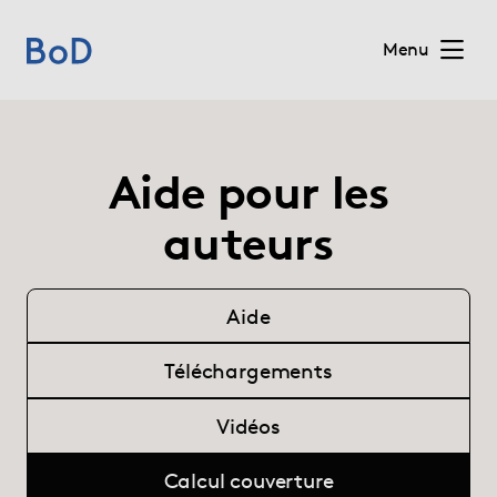
Menu
Home
Aide pour les
Prix
auteurs
Services
Aide
Sur BoD
Téléchargements
Pour les éditeurs
Vidéos
Blog
Calcul couverture