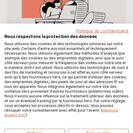
Politique de confidentialité
Nous respectons la protection des données
Nous utilisons des cookies et des technologies similaires sur notre
site web. Certains d'entre eux sont essentiels et techniquement
nécessaires. Nous utilisons également des méthodes d'analyse (par
exemple des cookies ou des empreintes digitales, ainsi que le suivi
Vous avez toujours rêvé d'écrire votre
côté serveur) pour mesurer la fréquence des visites sur notre site et
la manière dont il est utilisé. Nous utilisons des technologies de suivi à
livre ? Vous souhaitez partager vos
des fins de marketing et recourons à cet effet au suivi côté serveur
connaissances sur votre sujet de
ainsi qu'à des fournisseurs tiers, ce qui permet d'utiliser des cookies,
des empreintes digitales, des pixels de suivi et des adresses IP sur
prédilection ou enfin coucher votre
tous les appareils. Nous intégrons également sur notre site des
histoire sur le papier ? Alors, vous êtes
contenus tiers provenant d'autres fournisseurs (plateformes vidéo).
Nous n'avons aucune influence sur le traitement ultérieur des données
au bon endroit. Nous vous expliquons
et sur un éventuel tracking par le fournisseur tiers. Par votre réglage,
les étapes pour que votre projet de
vous acceptez les processus décrits ci-dessus. Vous pouvez
révoquer votre consentement avec effet pour l'avenir. (
Mentions
livre devienne réalité : de la
légales BoD
)
planification de votre livre à son
écriture en passant par votre routine