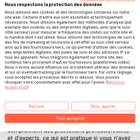
vous convient, vous téléchargez votre
Nous respectons la protection des données
manuscrit - après un contrôle, votre œuvre est
Nous utilisons des cookies et des technologies similaires sur notre
prête pour les premières commandes.
site web. Certains d'entre eux sont essentiels et techniquement
nécessaires. Nous utilisons également des méthodes d'analyse (par
exemple des cookies ou des empreintes digitales, ainsi que le suivi
Le montant que vous investissez dans la
côté serveur) pour mesurer la fréquence des visites sur notre site et
la manière dont il est utilisé. Nous utilisons des technologies de suivi à
rédaction de votre livre de coaching dépend
des fins de marketing et recourons à cet effet au suivi côté serveur
de la formule pour laquelle vous optez. Vous
ainsi qu'à des fournisseurs tiers, ce qui permet d'utiliser des cookies,
des empreintes digitales, des pixels de suivi et des adresses IP sur
pouvez vous faire une idée de
toutes les
tous les appareils. Nous intégrons également sur notre site des
prestations de BoD
sur la page
contenus tiers provenant d'autres fournisseurs (plateformes vidéo).
Nous n'avons aucune influence sur le traitement ultérieur des données
correspondante. Il est possible de commencer
et sur un éventuel tracking par le fournisseur tiers. Par votre réglage,
à partir de 0 euro
et de créer ainsi votre livre et
vous acceptez les processus décrits ci-dessus. Vous pouvez
révoquer votre consentement avec effet pour l'avenir. (
Mentions
de le faire imprimer pour votre usage
légales BoD
)
personnel.
À partir de 39 euros
seulement,
nous publions votre livre auprès de notre large
Refuser
Non, ajuster
réseau de librairies physiques et en ligne, et un
e-book est également compris dans le prix. Il
Tout accepter
existe également des formules qui
comprennent des prestations professionnelles
et d'experts, ce qui est pratique si vous n'avez