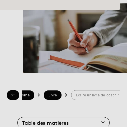
Librairie
Aide
myBoD
Nouveau projet de livre
Home
Livre
Écrire un livre de coaching
Table des matières